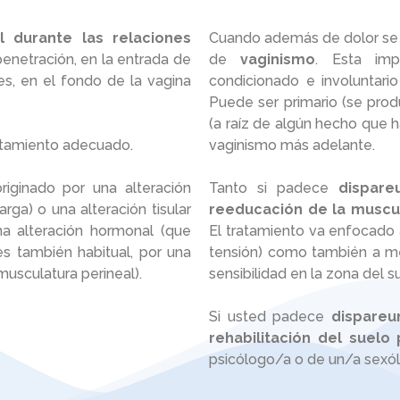
 durante las relaciones
Cuando además de dolor se 
penetración, en la entrada de
de
vaginismo
. Esta imp
les, en el fondo de la vagina
condicionado e involuntario
Puede ser primario (se prod
(a raíz de algún hecho que 
ratamiento adecuado.
vaginismo más adelante.
riginado por una alteración
Tanto si padece
dispare
ga) o una alteración tisular
reeducación de la muscul
na alteración hormonal (que
El tratamiento va enfocado a
 también habitual, por una
tensión) como también a me
musculatura perineal).
sensibilidad en la zona del s
Si usted padece
dispareu
rehabilitación del suelo 
psicólogo/a o de un/a sexó