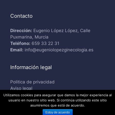
Contacto
Dirección:
Eugenio López López, Calle
Puxmarina, Murcia
Teléfono:
659 33 22 31
Email:
info@eugeniolopezginecologia.es
Información legal
Politica de privacidad
Aviso legal
Utilizamos cookies para asegurar que damos la mejor experiencia al
usuario en nuestro sitio web. Si continúa utilizando este sitio
asumiremos que está de acuerdo.
© 2026 Eugenio López Ginecológia. Desarrollada por
Mark-
Sonoma
Estoy de acuerdo